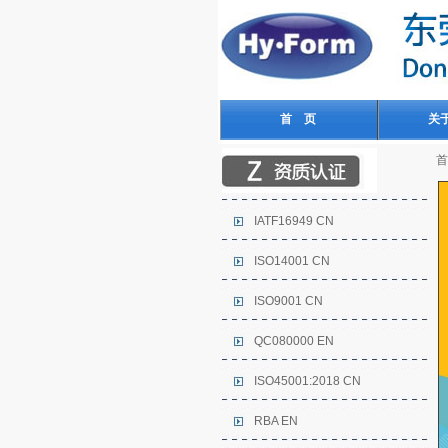
首 页
关
首
IATF16949 CN
ISO14001 CN
ISO9001 CN
QC080000 EN
ISO45001:2018 CN
RBA EN