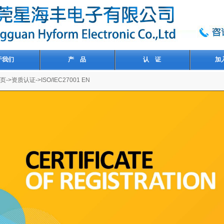
于我们
产 品
认 证
加
页->资质认证->ISO/IEC27001 EN